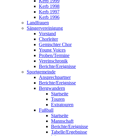
Kerb 1999
Kerb 1998
Kerb 1997
Kerb 1996
Landfrauen
Sängervereinigung
Vorstand
Chorleiter
Gemischter Chor
Young Voices
Proben/Termine
Vereinschronik
Berichte/Ereignisse
Sportgemeinde
Ansprechpartner
Berichte/Ereignisse
Bergwandern
Startseite
Touren
Extratouren
Fußball
Startseite
Mannschaft
Berichte/Ereignisse
Tabelle/Ergebnisse