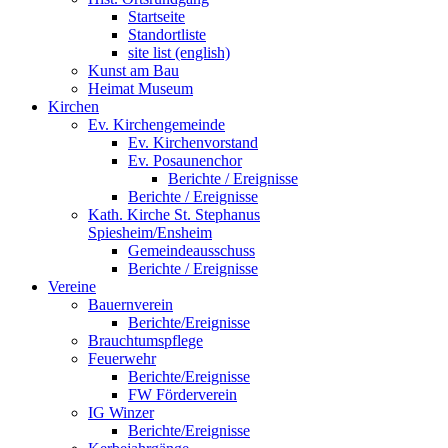
Startseite
Standortliste
site list (english)
Kunst am Bau
Heimat Museum
Kirchen
Ev. Kirchengemeinde
Ev. Kirchenvorstand
Ev. Posaunenchor
Berichte / Ereignisse
Berichte / Ereignisse
Kath. Kirche St. Stephanus
Spiesheim/Ensheim
Gemeindeausschuss
Berichte / Ereignisse
Vereine
Bauernverein
Berichte/Ereignisse
Brauchtumspflege
Feuerwehr
Berichte/Ereignisse
FW Förderverein
IG Winzer
Berichte/Ereignisse