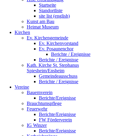
Startseite
Standortliste
site list (english)
Kunst am Bau
Heimat Museum
Kirchen
Ev. Kirchengemeinde
Ev. Kirchenvorstand
Ev. Posaunenchor
Berichte / Ereignisse
Berichte / Ereignisse
Kath. Kirche St. Stephanus
Spiesheim/Ensheim
Gemeindeausschuss
Berichte / Ereignisse
Vereine
Bauernverein
Berichte/Ereignisse
Brauchtumspflege
Feuerwehr
Berichte/Ereignisse
FW Förderverein
IG Winzer
Berichte/Ereignisse