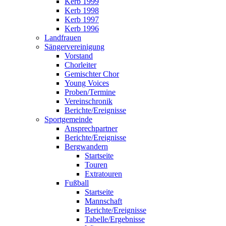
Kerb 1999
Kerb 1998
Kerb 1997
Kerb 1996
Landfrauen
Sängervereinigung
Vorstand
Chorleiter
Gemischter Chor
Young Voices
Proben/Termine
Vereinschronik
Berichte/Ereignisse
Sportgemeinde
Ansprechpartner
Berichte/Ereignisse
Bergwandern
Startseite
Touren
Extratouren
Fußball
Startseite
Mannschaft
Berichte/Ereignisse
Tabelle/Ergebnisse