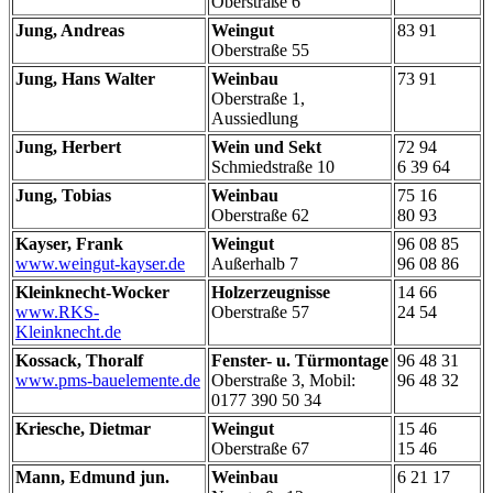
Oberstraße 6
Jung, Andreas
Weingut
83 91
Oberstraße 55
Jung, Hans Walter
Weinbau
73 91
Oberstraße 1,
Aussiedlung
Jung, Herbert
Wein und Sekt
72 94
Schmiedstraße 10
6 39 64
Jung, Tobias
Weinbau
75 16
Oberstraße 62
80 93
Kayser, Frank
Weingut
96 08 85
www.weingut-kayser.de
Außerhalb 7
96 08 86
Kleinknecht-Wocker
Holzerzeugnisse
14 66
www.RKS-
Oberstraße 57
24 54
Kleinknecht.de
Kossack, Thoralf
Fenster- u. Türmontage
96 48 31
www.pms-bauelemente.de
Oberstraße 3, Mobil:
96 48 32
0177 390 50 34
Kriesche, Dietmar
Weingut
15 46
Oberstraße 67
15 46
Mann, Edmund jun.
Weinbau
6 21 17