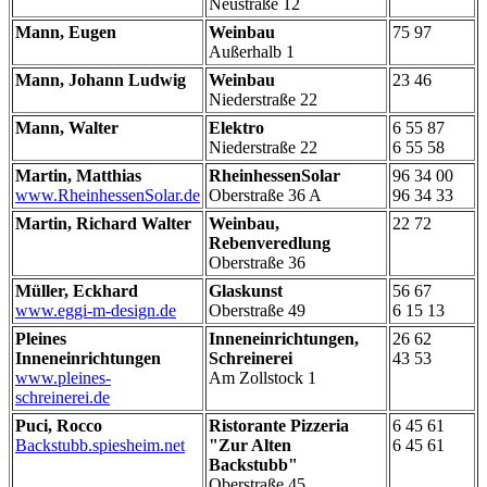
Neustraße 12
Mann, Eugen
Weinbau
75 97
Außerhalb 1
Mann, Johann Ludwig
Weinbau
23 46
Niederstraße 22
Mann, Walter
Elektro
6 55 87
Niederstraße 22
6 55 58
Martin, Matthias
RheinhessenSolar
96 34 00
www.RheinhessenSolar.de
Oberstraße 36 A
96 34 33
Martin, Richard Walter
Weinbau,
22 72
Rebenveredlung
Oberstraße 36
Müller, Eckhard
Glaskunst
56 67
www.eggi-m-design.de
Oberstraße 49
6 15 13
Pleines
Inneneinrichtungen,
26 62
Inneneinrichtungen
Schreinerei
43 53
www.pleines-
Am Zollstock 1
schreinerei.de
Puci, Rocco
Ristorante Pizzeria
6 45 61
Backstubb.spiesheim.net
"Zur Alten
6 45 61
Backstubb"
Oberstraße 45