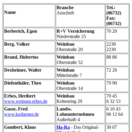
Branche
Tel.:
Name
Anschrift
(06732)
Fax:
(06732)
Berberich, Egon
R+V Versicherung
70 20
Niederstraße 25
Berg, Volker
Weinbau
2230
Oberstraße 20
2230
Brand, Hubertus
Weinbau
88 86
Oberstraße 52
Dexheimer, Walter
Weinbau
72 26
Mittelstraße 7
Diefenthäler, Theo
Weinbau
79 90
Oberstraße 14
Erbes, Heribert
Weinbau
70 45
www.weingut-erbes.de
Keltenring 29
6 32 53
Gasse, Fred
Landw.
6 10 43
www.koifarmer.de
Lohnunternehmen
96 12 64
Außerhalb 4
Gombert, Klaus
Ha-Ra
- Das Original-
30 07