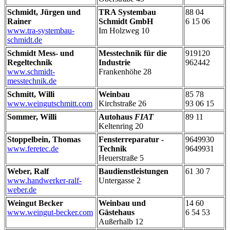
Schmidt, Jürgen und
TRA Systembau
88 04
Rainer
Schmidt GmbH
6 15 06
www.tra-systembau-
Im Holzweg 10
schmidt.de
Schmidt Mess- und
Messtechnik für die
919120
Regeltechnik
Industrie
962442
www.schmidt-
Frankenhöhe 28
messtechnik.de
Schmitt, Willi
Weinbau
85 78
www.weingutschmitt.com
Kirchstraße 26
93 06 15
Sommer, Willi
Autohaus
FIAT
89 11
Keltenring 20
Stoppelbein, Thomas
Fensterreparatur -
9649930
www.feretec.de
Technik
9649931
Heuerstraße 5
Weber, Ralf
Baudienstleistungen
61 30 7
www.handwerker-ralf-
Untergasse 2
weber.de
Weingut Becker
Weinbau und
14 60
www.weingut-becker.com
Gästehaus
6 54 53
Außerhalb 12