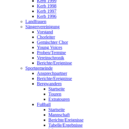
Kerb 1999
Kerb 1998
Kerb 1997
Kerb 1996
Landfrauen
Sängervereinigung
Vorstand
Chorleiter
Gemischter Chor
Young Voices
Proben/Termine
Vereinschronik
Berichte/Ereignisse
Sportgemeinde
Ansprechpartner
Berichte/Ereignisse
Bergwandern
Startseite
Touren
Extratouren
Fußball
Startseite
Mannschaft
Berichte/Ereignisse
Tabelle/Ergebnisse