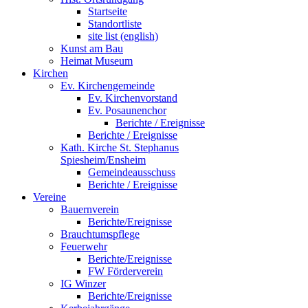
Startseite
Standortliste
site list (english)
Kunst am Bau
Heimat Museum
Kirchen
Ev. Kirchengemeinde
Ev. Kirchenvorstand
Ev. Posaunenchor
Berichte / Ereignisse
Berichte / Ereignisse
Kath. Kirche St. Stephanus
Spiesheim/Ensheim
Gemeindeausschuss
Berichte / Ereignisse
Vereine
Bauernverein
Berichte/Ereignisse
Brauchtumspflege
Feuerwehr
Berichte/Ereignisse
FW Förderverein
IG Winzer
Berichte/Ereignisse