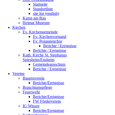
Startseite
Standortliste
site list (english)
Kunst am Bau
Heimat Museum
Kirchen
Ev. Kirchengemeinde
Ev. Kirchenvorstand
Ev. Posaunenchor
Berichte / Ereignisse
Berichte / Ereignisse
Kath. Kirche St. Stephanus
Spiesheim/Ensheim
Gemeindeausschuss
Berichte / Ereignisse
Vereine
Bauernverein
Berichte/Ereignisse
Brauchtumspflege
Feuerwehr
Berichte/Ereignisse
FW Förderverein
IG Winzer
Berichte/Ereignisse