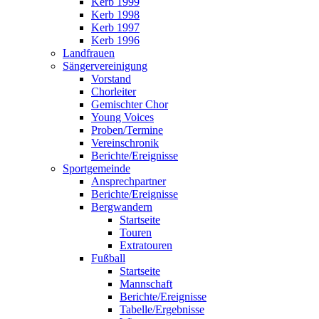
Kerb 1999
Kerb 1998
Kerb 1997
Kerb 1996
Landfrauen
Sängervereinigung
Vorstand
Chorleiter
Gemischter Chor
Young Voices
Proben/Termine
Vereinschronik
Berichte/Ereignisse
Sportgemeinde
Ansprechpartner
Berichte/Ereignisse
Bergwandern
Startseite
Touren
Extratouren
Fußball
Startseite
Mannschaft
Berichte/Ereignisse
Tabelle/Ergebnisse