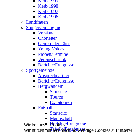
Kerb 1999
Kerb 1998
Kerb 1997
Kerb 1996
Landfrauen
Sängervereinigung
Vorstand
Chorleiter
Gemischter Chor
Young Voices
Proben/Termine
Vereinschronik
Berichte/Ereignisse
Sportgemeinde
Ansprechpartner
Berichte/Ereignisse
Bergwandern
Startseite
Touren
Extratouren
Fußball
Startseite
Mannschaft
Berichte/Ereignisse
Wir benutzen Cookies
Tabelle/Ergebnisse
Wir nutzen nur technisch notwendige Cookies auf unserer We