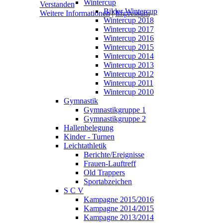
Wintercup
Verstanden
Bilder Wintercup
Weitere Informationen
|
Impressum
Wintercup 2018
Wintercup 2017
Wintercup 2016
Wintercup 2015
Wintercup 2014
Wintercup 2013
Wintercup 2012
Wintercup 2011
Wintercup 2010
Gymnastik
Gymnastikgruppe 1
Gymnastikgruppe 2
Hallenbelegung
Kinder - Turnen
Leichtathletik
Berichte/Ereignisse
Frauen-Lauftreff
Old Trappers
Sportabzeichen
S C V
Kampagne 2015/2016
Kampagne 2014/2015
Kampagne 2013/2014