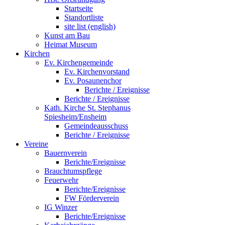
Startseite
Standortliste
site list (english)
Kunst am Bau
Heimat Museum
Kirchen
Ev. Kirchengemeinde
Ev. Kirchenvorstand
Ev. Posaunenchor
Berichte / Ereignisse
Berichte / Ereignisse
Kath. Kirche St. Stephanus
Spiesheim/Ensheim
Gemeindeausschuss
Berichte / Ereignisse
Vereine
Bauernverein
Berichte/Ereignisse
Brauchtumspflege
Feuerwehr
Berichte/Ereignisse
FW Förderverein
IG Winzer
Berichte/Ereignisse