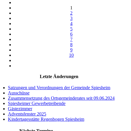
1
2
3
4
5
6
7
8
9
10
Letzte Änderungen
Satzungen und Verordnungen der Gemeinde Spiesheim
Ausschüsse
Zusammensetzung des Ortsgemeinderates seit 09.06.2024
Spiesheimer Gewerbetreibende
Gästezimmer
Adventsfenster 2025
Kindertagesstätte Regenbogen Spiesheim
Nächste Termine