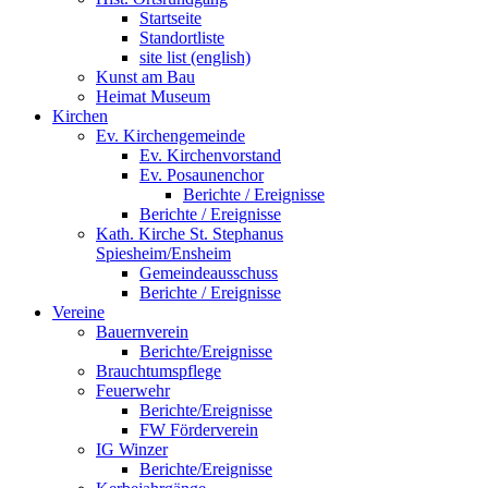
Startseite
Standortliste
site list (english)
Kunst am Bau
Heimat Museum
Kirchen
Ev. Kirchengemeinde
Ev. Kirchenvorstand
Ev. Posaunenchor
Berichte / Ereignisse
Berichte / Ereignisse
Kath. Kirche St. Stephanus
Spiesheim/Ensheim
Gemeindeausschuss
Berichte / Ereignisse
Vereine
Bauernverein
Berichte/Ereignisse
Brauchtumspflege
Feuerwehr
Berichte/Ereignisse
FW Förderverein
IG Winzer
Berichte/Ereignisse