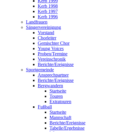
Kerb 1999
Kerb 1998
Kerb 1997
Kerb 1996
Landfrauen
Sängervereinigung
Vorstand
Chorleiter
Gemischter Chor
Young Voices
Proben/Termine
Vereinschronik
Berichte/Ereignisse
Sportgemeinde
Ansprechpartner
Berichte/Ereignisse
Bergwandern
Startseite
Touren
Extratouren
Fußball
Startseite
Mannschaft
Berichte/Ereignisse
Tabelle/Ergebnisse