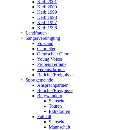
Kerb 2001
Kerb 2000
Kerb 1999
Kerb 1998
Kerb 1997
Kerb 1996
Landfrauen
Sängervereinigung
Vorstand
Chorleiter
Gemischter Chor
Young Voices
Proben/Termine
Vereinschronik
Berichte/Ereignisse
Sportgemeinde
Ansprechpartner
Berichte/Ereignisse
Bergwandern
Startseite
Touren
Extratouren
Fußball
Startseite
Mannschaft