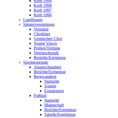
Kerb 1999
Kerb 1998
Kerb 1997
Kerb 1996
Landfrauen
Sängervereinigung
Vorstand
Chorleiter
Gemischter Chor
Young Voices
Proben/Termine
Vereinschronik
Berichte/Ereignisse
Sportgemeinde
Ansprechpartner
Berichte/Ereignisse
Bergwandern
Startseite
Touren
Extratouren
Fußball
Startseite
Mannschaft
Berichte/Ereignisse
Tabelle/Ergebnisse