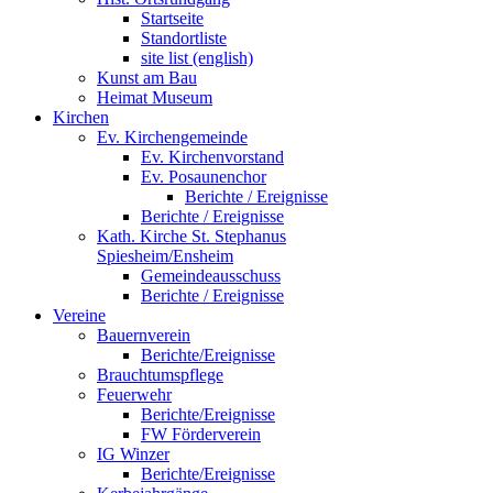
Startseite
Standortliste
site list (english)
Kunst am Bau
Heimat Museum
Kirchen
Ev. Kirchengemeinde
Ev. Kirchenvorstand
Ev. Posaunenchor
Berichte / Ereignisse
Berichte / Ereignisse
Kath. Kirche St. Stephanus
Spiesheim/Ensheim
Gemeindeausschuss
Berichte / Ereignisse
Vereine
Bauernverein
Berichte/Ereignisse
Brauchtumspflege
Feuerwehr
Berichte/Ereignisse
FW Förderverein
IG Winzer
Berichte/Ereignisse