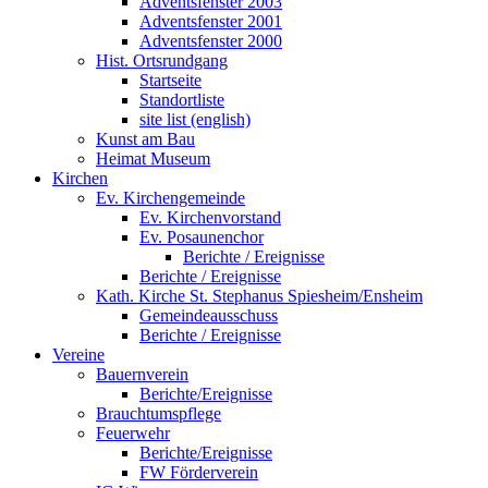
Adventsfenster 2003
Adventsfenster 2001
Adventsfenster 2000
Hist. Ortsrundgang
Startseite
Standortliste
site list (english)
Kunst am Bau
Heimat Museum
Kirchen
Ev. Kirchengemeinde
Ev. Kirchenvorstand
Ev. Posaunenchor
Berichte / Ereignisse
Berichte / Ereignisse
Kath. Kirche St. Stephanus Spiesheim/Ensheim
Gemeindeausschuss
Berichte / Ereignisse
Vereine
Bauernverein
Berichte/Ereignisse
Brauchtumspflege
Feuerwehr
Berichte/Ereignisse
FW Förderverein