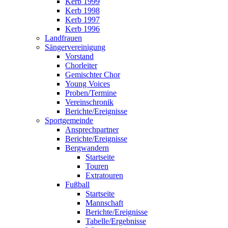
Kerb 1999
Kerb 1998
Kerb 1997
Kerb 1996
Landfrauen
Sängervereinigung
Vorstand
Chorleiter
Gemischter Chor
Young Voices
Proben/Termine
Vereinschronik
Berichte/Ereignisse
Sportgemeinde
Ansprechpartner
Berichte/Ereignisse
Bergwandern
Startseite
Touren
Extratouren
Fußball
Startseite
Mannschaft
Berichte/Ereignisse
Tabelle/Ergebnisse