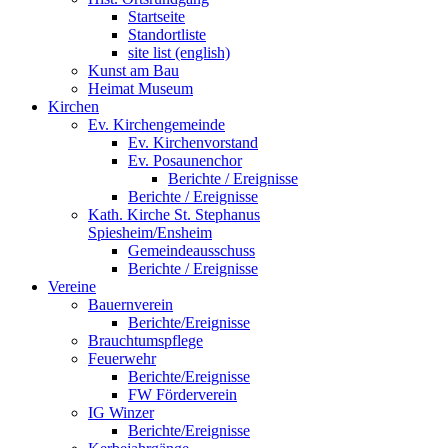
Startseite
Standortliste
site list (english)
Kunst am Bau
Heimat Museum
Kirchen
Ev. Kirchengemeinde
Ev. Kirchenvorstand
Ev. Posaunenchor
Berichte / Ereignisse
Berichte / Ereignisse
Kath. Kirche St. Stephanus
Spiesheim/Ensheim
Gemeindeausschuss
Berichte / Ereignisse
Vereine
Bauernverein
Berichte/Ereignisse
Brauchtumspflege
Feuerwehr
Berichte/Ereignisse
FW Förderverein
IG Winzer
Berichte/Ereignisse