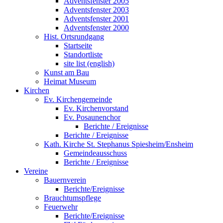
Adventsfenster 2005
Adventsfenster 2003
Adventsfenster 2001
Adventsfenster 2000
Hist. Ortsrundgang
Startseite
Standortliste
site list (english)
Kunst am Bau
Heimat Museum
Kirchen
Ev. Kirchengemeinde
Ev. Kirchenvorstand
Ev. Posaunenchor
Berichte / Ereignisse
Berichte / Ereignisse
Kath. Kirche St. Stephanus Spiesheim/Ensheim
Gemeindeausschuss
Berichte / Ereignisse
Vereine
Bauernverein
Berichte/Ereignisse
Brauchtumspflege
Feuerwehr
Berichte/Ereignisse