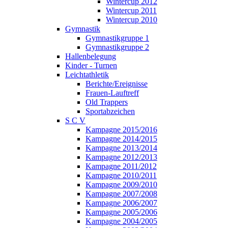
Wintercup 2012
Wintercup 2011
Wintercup 2010
Gymnastik
Gymnastikgruppe 1
Gymnastikgruppe 2
Hallenbelegung
Kinder - Turnen
Leichtathletik
Berichte/Ereignisse
Frauen-Lauftreff
Old Trappers
Sportabzeichen
S C V
Kampagne 2015/2016
Kampagne 2014/2015
Kampagne 2013/2014
Kampagne 2012/2013
Kampagne 2011/2012
Kampagne 2010/2011
Kampagne 2009/2010
Kampagne 2007/2008
Kampagne 2006/2007
Kampagne 2005/2006
Kampagne 2004/2005