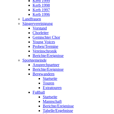
Kerb 1999
Kerb 1998
Kerb 1997
Kerb 1996
Landfrauen
Sängervereinigung
Vorstand
Chorleiter
Gemischter Chor
Young Voices
Proben/Termine
Vereinschronik
Berichte/Ereignisse
Sportgemeinde
Ansprechpartner
Berichte/Ereignisse
Bergwandern
Startseite
Touren
Extratouren
Fußball
Startseite
Mannschaft
Berichte/Ereignisse
Tabelle/Ergebnisse