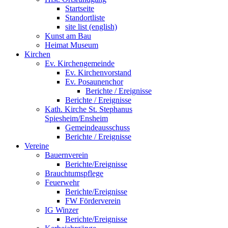
Startseite
Standortliste
site list (english)
Kunst am Bau
Heimat Museum
Kirchen
Ev. Kirchengemeinde
Ev. Kirchenvorstand
Ev. Posaunenchor
Berichte / Ereignisse
Berichte / Ereignisse
Kath. Kirche St. Stephanus
Spiesheim/Ensheim
Gemeindeausschuss
Berichte / Ereignisse
Vereine
Bauernverein
Berichte/Ereignisse
Brauchtumspflege
Feuerwehr
Berichte/Ereignisse
FW Förderverein
IG Winzer
Berichte/Ereignisse