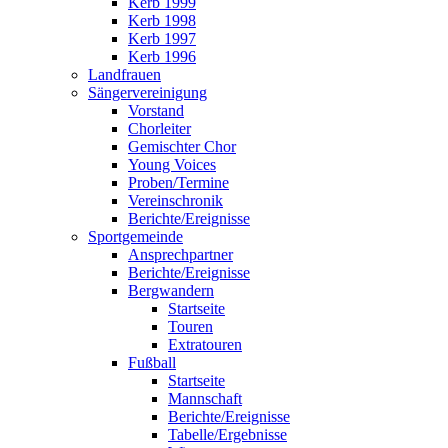
Kerb 1999
Kerb 1998
Kerb 1997
Kerb 1996
Landfrauen
Sängervereinigung
Vorstand
Chorleiter
Gemischter Chor
Young Voices
Proben/Termine
Vereinschronik
Berichte/Ereignisse
Sportgemeinde
Ansprechpartner
Berichte/Ereignisse
Bergwandern
Startseite
Touren
Extratouren
Fußball
Startseite
Mannschaft
Berichte/Ereignisse
Tabelle/Ergebnisse