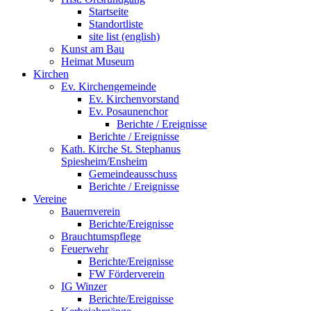
Startseite
Standortliste
site list (english)
Kunst am Bau
Heimat Museum
Kirchen
Ev. Kirchengemeinde
Ev. Kirchenvorstand
Ev. Posaunenchor
Berichte / Ereignisse
Berichte / Ereignisse
Kath. Kirche St. Stephanus
Spiesheim/Ensheim
Gemeindeausschuss
Berichte / Ereignisse
Vereine
Bauernverein
Berichte/Ereignisse
Brauchtumspflege
Feuerwehr
Berichte/Ereignisse
FW Förderverein
IG Winzer
Berichte/Ereignisse